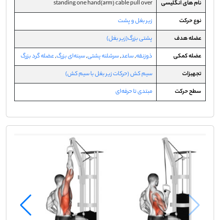
نام های انگلیسی
standing one hand(arm) cable pull over
نوع حرکت
زیر بغل و پشت
عضله هدف
پشتی بزرگ(زیر بغل)
عضله کمکی
ذوزنقه
,
ساعد
,
سرشلنه پشتی
,
سینه‌ای بزرگ
,
عضله گرد بزرگ
تجهیزات
سیم کش (حرکات زیر بغل با سیم کش)
سطح حرکت
مبتدی تا حرفه‌ای