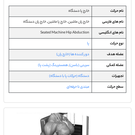
نام حرکت
خارج پا دستگاه
نام های فارسی
خارج ران ماشین, خارج پا ماشین, خارج ران دستگاه
نام های انگلیسی
Seated Machine Hip Abduction
نوع حرکت
پا
عضله هدف
دور کننده ها (خارج ران)
عضله کمکی
سرینی (باسن)
,
همسترینگ (پشت پا)
تجهیزات
دستگاه (حرکات پا با دستگاه)
سطح حرکت
مبتدی تا حرفه‌ای