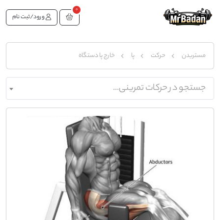
0
ورود/ثبت نام
مستربدن
حرکت
پا
خارج پا دستگاه
جستجو در حرکات تمرینی...