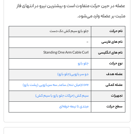
عضله در حین حرکت متفاوت است و بیشترین نیرو در انتهای فاز
مثبت بر عضله وارد می‌شود.
نام حرکت
جلو بازو سیم‌ کش تک دست
نام های فارسی
-
نام های انگلیسی
Standing One Arm Cable Curl
نوع حرکت
جلو بازو
عضله هدف
دو سر بازویی(جلو بازو)
عضله کمکی
core(میان تنه)
,
ساعد
,
سه سربازویی (پشت بازو)
تجهیزات
سیم کش (حرکات جلو بازو با سیم کش)
سطح حرکت
مبتدی تا نیمه حرفه‌ای