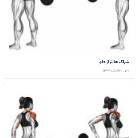
شراگ هالتر از جلو
20 اسفند 1403