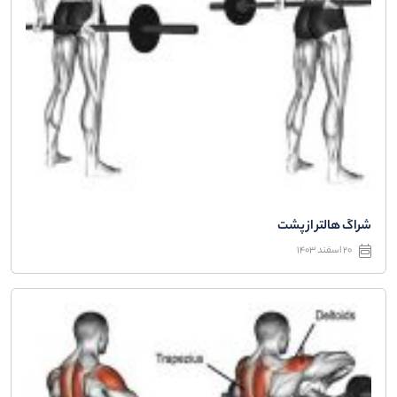
شراگ هالتر از پشت
20 اسفند 1403