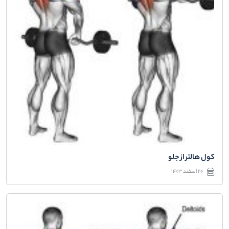
کول هالتر از جلو
20 اسفند 1403