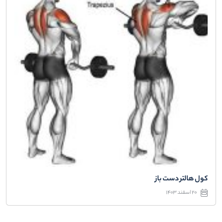
کول هالتر دست باز
20 اسفند 1403