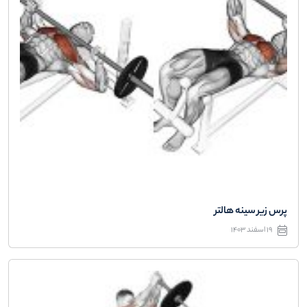
پرس زیر سینه هالتر
19 اسفند 1403