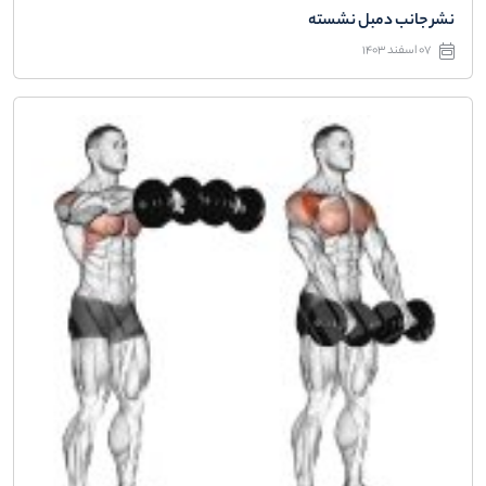
نشر جانب دمبل نشسته
07 اسفند 1403