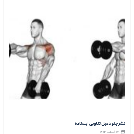
نشر جلو دمبل تناوبی ایستاده
07 اسفند 1403