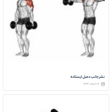
نشر جانب دمبل ایستاده
07 اسفند 1403