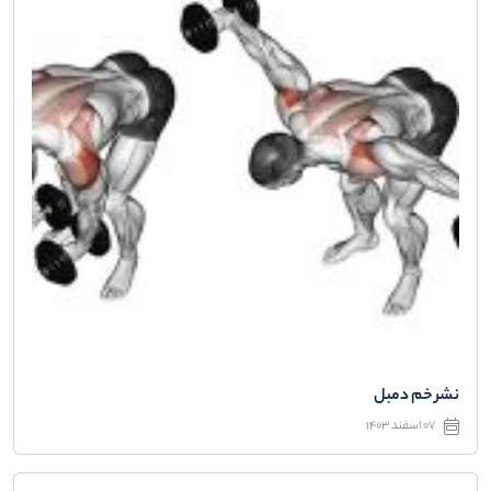
نشر خم دمبل
07 اسفند 1403