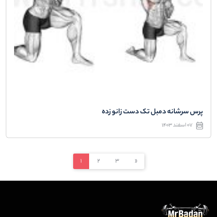
پرس سرشانه دمبل تک دست زانو زده
07 اسفند 1403
1
2
3
»