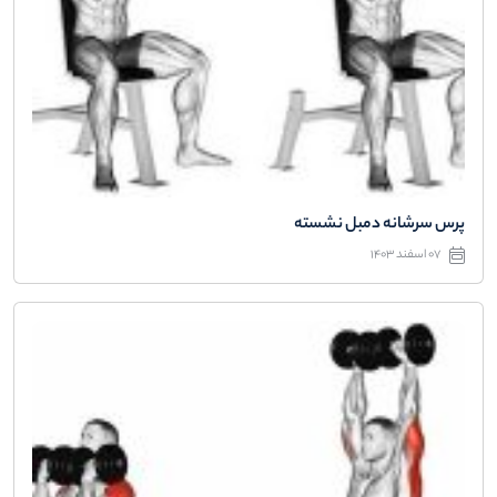
پرس سرشانه دمبل نشسته
07 اسفند 1403