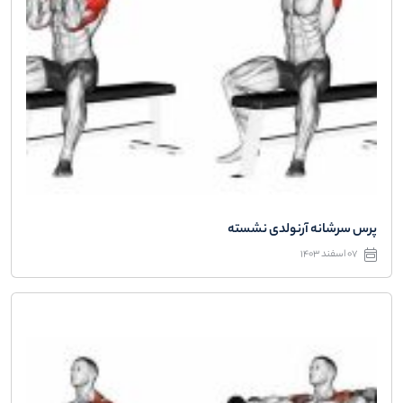
پرس سرشانه آرنولدی نشسته
07 اسفند 1403