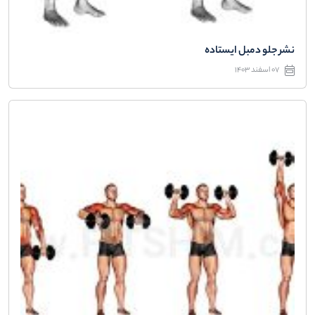
نشر جلو دمبل ایستاده
07 اسفند 1403