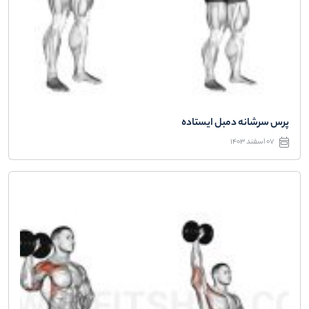
پرس سرشانه دمبل ایستاده
07 اسفند 1403