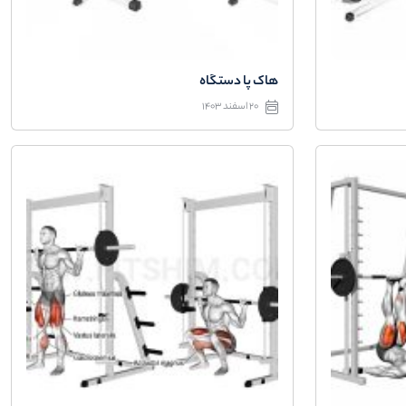
هاک پا دستگاه
20 اسفند 1403