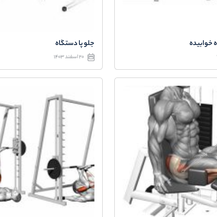
 خوابیده
جلو پا دستگاه
20 اسفند 1403