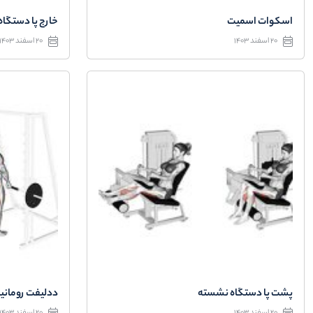
اسکوات اسمیت
خارج پا دستگاه
20 اسفند 1403
20 اسفند 1403
پشت پا دستگاه نشسته
ددلیفت رومانی