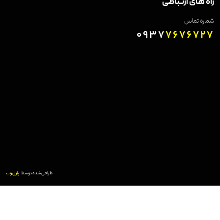
راه های ارتباطی
شماره تماس
0937
7676727
طراحی شده توسط
پازل وب