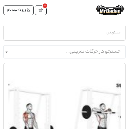
0
ورود/ثبت نام
مستربدن
جستجو در حرکات تمرینی...