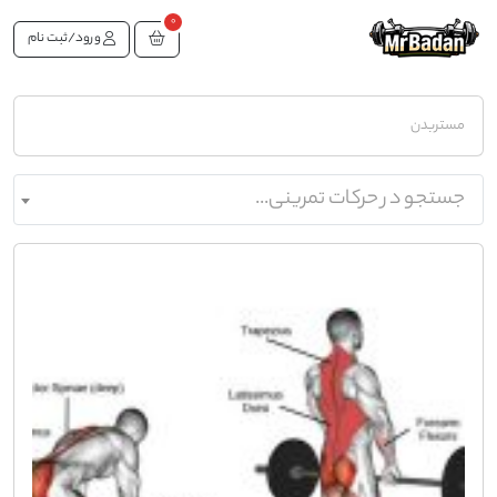
0
ورود/ثبت نام
مستربدن
جستجو در حرکات تمرینی...