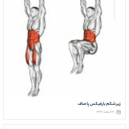
زیر شکم بارفیکس پا صاف
20 اسفند 1403