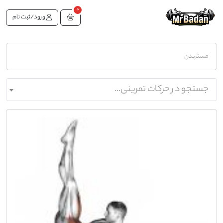
0
ورود/ثبت نام
مستربدن
جستجو در حرکات تمرینی...