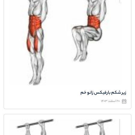
زیر شکم بارفیکس زانو خم
20 اسفند 1403