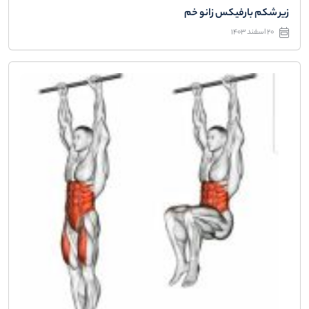
زیر شکم بارفیکس زانو خم
20 اسفند 1403