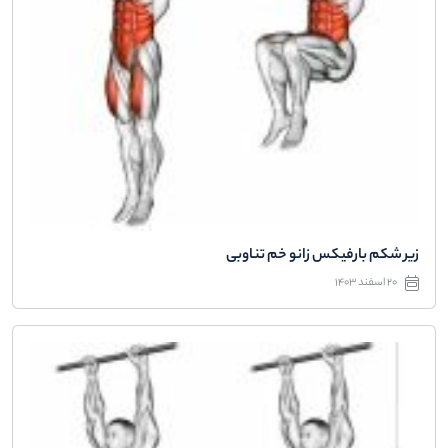
زیر شکم بارفیکس زانو خم تناوبی
20 اسفند 1403