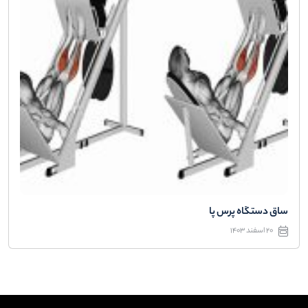
ساق دستگاه پرس پا
20 اسفند 1403