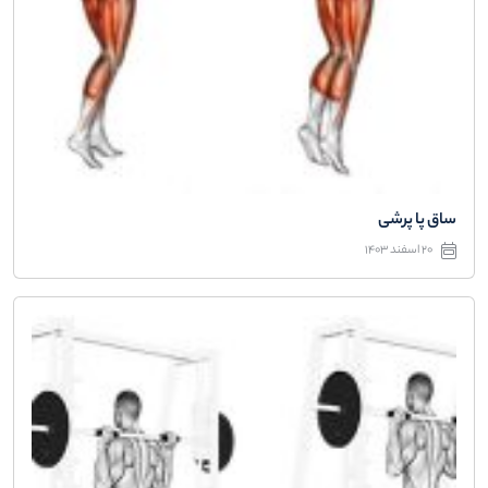
ساق پا پرشی
20 اسفند 1403