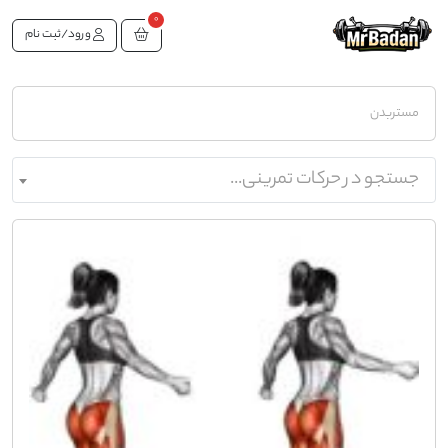
0
ورود/ثبت نام
مستربدن
جستجو در حرکات تمرینی...