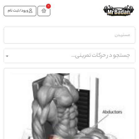
0
ورود/ثبت نام
مستربدن
جستجو در حرکات تمرینی...