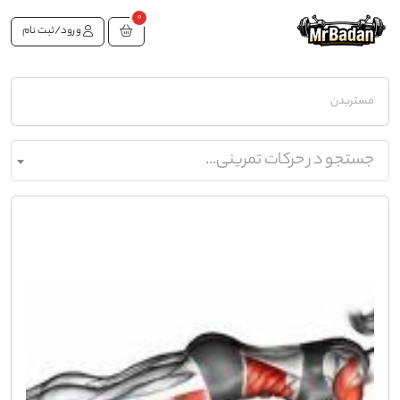
0
ورود/ثبت نام
مستربدن
جستجو در حرکات تمرینی...