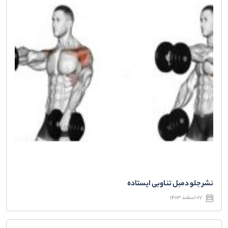
نشر جلو دمبل تناوبی ایستاده
07 اسفند 1403