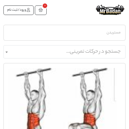
0
ورود/ثبت نام
مستربدن
جستجو در حرکات تمرینی...