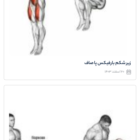
زیر شکم بارفیکس پا صاف
20 اسفند 1403