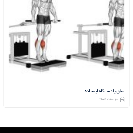
ساق پا دستگاه ایستاده
20 اسفند 1403