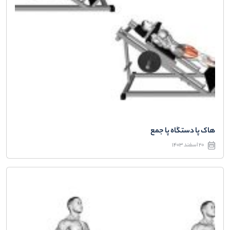
هاک پا دستگاه پا جمع
20 اسفند 1403