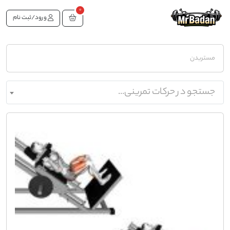
0
ورود/ثبت نام
مستربدن
جستجو در حرکات تمرینی...