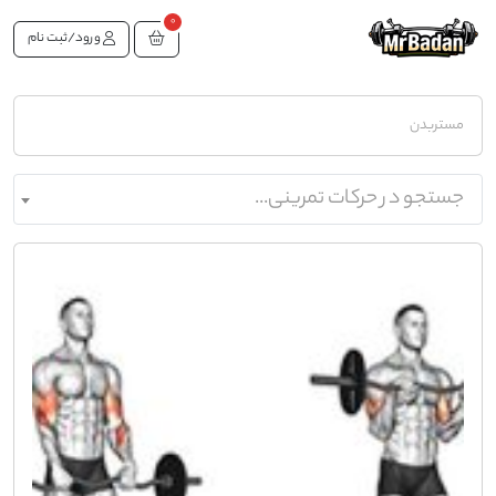
0
ورود/ثبت نام
مستربدن
جستجو در حرکات تمرینی...