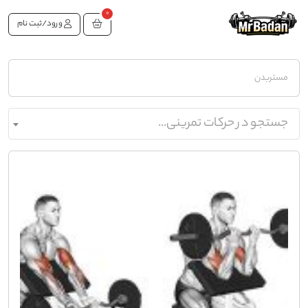
0
ورود/ثبت نام
مستربدن
جستجو در حرکات تمرینی...