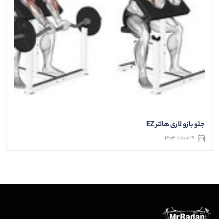
جلو بازو لاری هالتر EZ
19 اسفند 1403