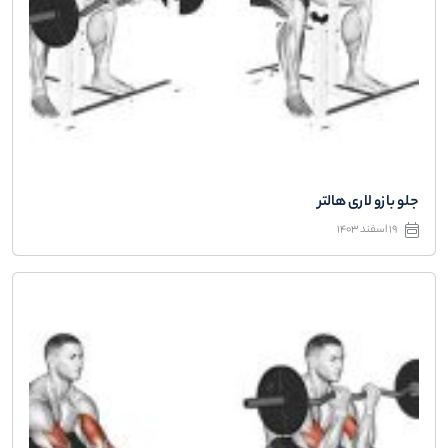
جلو بازو لاری هالتر
19 اسفند 1403